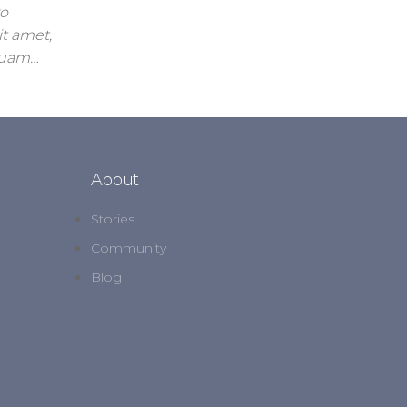
ro
it amet,
mquam…
About
Stories
Community
Blog