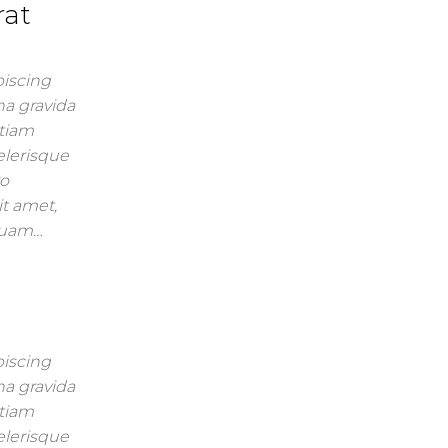
rat
piscing
na gravida
Etiam
celerisque
ro
it amet,
mquam…
piscing
na gravida
Etiam
celerisque