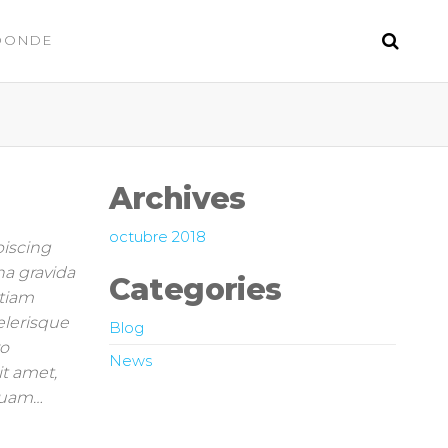
DONDE
Archives
octubre 2018
piscing
na gravida
Categories
Etiam
celerisque
Blog
ro
News
it amet,
mquam…