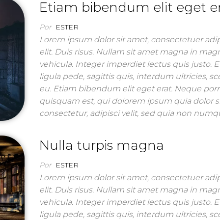
Etiam bibendum elit eget e
Por
ESTER
Lorem ipsum dolor sit amet, consectetuer adi
elit. Duis risus. Nullam sit amet magna in mag
vehicula. Integer imperdiet lectus quis justo. 
ligula pede, sagittis quis, interdum ultricies, s
eu. Etiam bibendum elit eget erat. Neque por
quisquam est, qui dolorem ipsum quia dolor s
consectetur, adipisci velit, sed quia non nu
Nulla turpis magna
Por
ESTER
Lorem ipsum dolor sit amet, consectetuer adi
elit. Duis risus. Nullam sit amet magna in mag
vehicula. Integer imperdiet lectus quis justo. 
ligula pede, sagittis quis, interdum ultricies, s