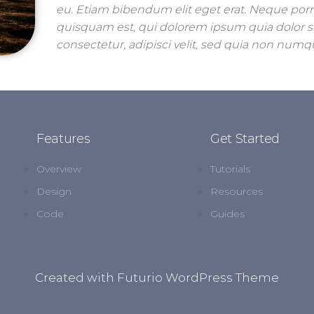
eu. Etiam bibendum elit eget erat. Neque por
quisquam est, qui dolorem ipsum quia dolor s
consectetur, adipisci velit, sed quia non nu
Features
Get Started
Overview
Tutorials
Design
Resources
Code
Guides
Created with Futurio WordPress Theme