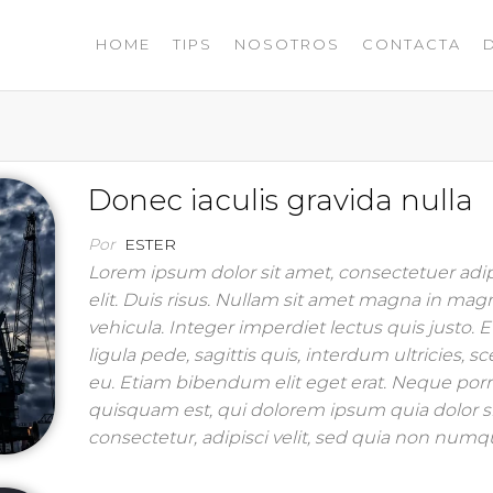
HOME
TIPS
NOSOTROS
CONTACTA
Donec iaculis gravida nulla
Por
ESTER
Lorem ipsum dolor sit amet, consectetuer adi
elit. Duis risus. Nullam sit amet magna in mag
vehicula. Integer imperdiet lectus quis justo. 
ligula pede, sagittis quis, interdum ultricies, s
eu. Etiam bibendum elit eget erat. Neque por
quisquam est, qui dolorem ipsum quia dolor s
consectetur, adipisci velit, sed quia non nu