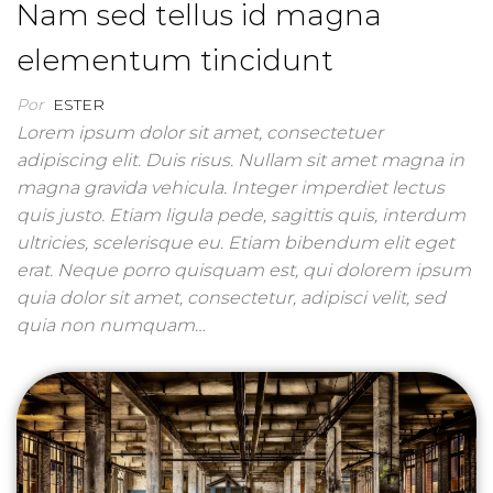
Nam sed tellus id magna
elementum tincidunt
Por
ESTER
Lorem ipsum dolor sit amet, consectetuer
adipiscing elit. Duis risus. Nullam sit amet magna in
magna gravida vehicula. Integer imperdiet lectus
quis justo. Etiam ligula pede, sagittis quis, interdum
ultricies, scelerisque eu. Etiam bibendum elit eget
erat. Neque porro quisquam est, qui dolorem ipsum
quia dolor sit amet, consectetur, adipisci velit, sed
quia non numquam…