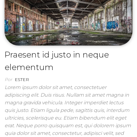
Praesent id justo in neque
elementum
Por
ESTER
Lorem ipsum dolor sit amet, consectetuer
adipiscing elit. Duis risus. Nullam sit amet magna in
magna gravida vehicula. Integer imperdiet lectus
quis justo. Etiam ligula pede, sagittis quis, interdum
ultricies, scelerisque eu. Etiam bibendum elit eget
erat. Neque porro quisquam est, qui dolorem ipsum
quia dolor sit amet, consectetur, adipisci velit, sed