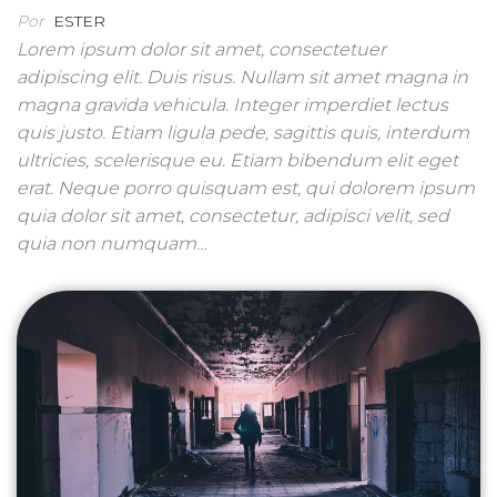
Por
ESTER
Lorem ipsum dolor sit amet, consectetuer
adipiscing elit. Duis risus. Nullam sit amet magna in
magna gravida vehicula. Integer imperdiet lectus
quis justo. Etiam ligula pede, sagittis quis, interdum
ultricies, scelerisque eu. Etiam bibendum elit eget
erat. Neque porro quisquam est, qui dolorem ipsum
quia dolor sit amet, consectetur, adipisci velit, sed
quia non numquam…