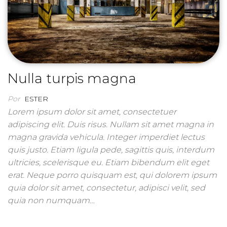
Nulla turpis magna
Por
ESTER
Lorem ipsum dolor sit amet, consectetuer
adipiscing elit. Duis risus. Nullam sit amet magna in
magna gravida vehicula. Integer imperdiet lectus
quis justo. Etiam ligula pede, sagittis quis, interdum
ultricies, scelerisque eu. Etiam bibendum elit eget
erat. Neque porro quisquam est, qui dolorem ipsum
quia dolor sit amet, consectetur, adipisci velit, sed
quia non numquam…