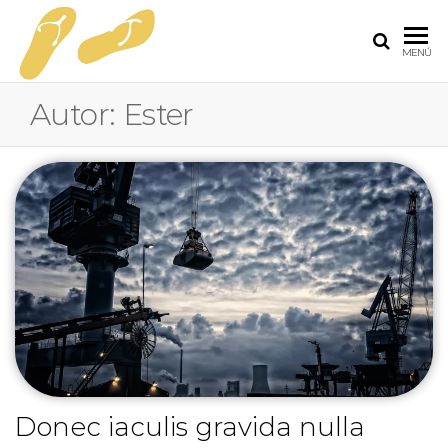
FOLLOW
Programa
MENÚ
de
ME
formación
Autor:
Ester
para
jovenes
cristianos
Donec iaculis gravida nulla