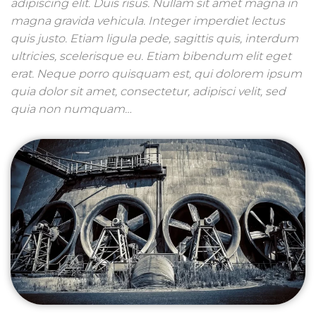
adipiscing elit. Duis risus. Nullam sit amet magna in
magna gravida vehicula. Integer imperdiet lectus
quis justo. Etiam ligula pede, sagittis quis, interdum
ultricies, scelerisque eu. Etiam bibendum elit eget
erat. Neque porro quisquam est, qui dolorem ipsum
quia dolor sit amet, consectetur, adipisci velit, sed
quia non numquam…