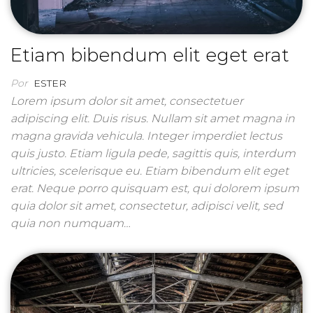
Etiam bibendum elit eget erat
Por
ESTER
Lorem ipsum dolor sit amet, consectetuer
adipiscing elit. Duis risus. Nullam sit amet magna in
magna gravida vehicula. Integer imperdiet lectus
quis justo. Etiam ligula pede, sagittis quis, interdum
ultricies, scelerisque eu. Etiam bibendum elit eget
erat. Neque porro quisquam est, qui dolorem ipsum
quia dolor sit amet, consectetur, adipisci velit, sed
quia non numquam…